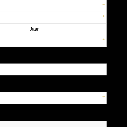
*
*
*
*