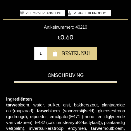
Artikelnummer::
40210
€0,60
OMSCHRIJVING
Ingrediënten
tarwe
bloem, water, suiker, gist, bakkerszout, plantaardige
olie(raapzaad),
tarwe
bloem (voorverstijfseld), glucosestroop
(gedroogd),
ei
poeder, emulgator(E471 (mono- en diglyceride
van vetzuren), E482 (calciumstearyol-2-lactylaat)), plantaardig
vet(palm), invertsuikerstroop, enzymen,
tarwe
moutbloem,