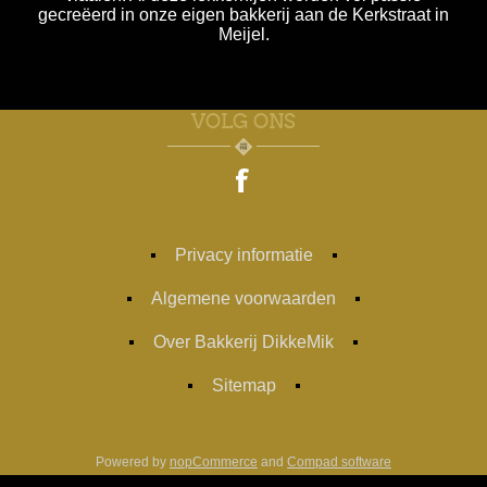
gecreëerd in onze eigen bakkerij aan de Kerkstraat in
Meijel.
VOLG ONS
Privacy informatie
Algemene voorwaarden
Over Bakkerij DikkeMik
Sitemap
Powered by
nopCommerce
and
Compad software
Designed by
Compad Reclamestudio