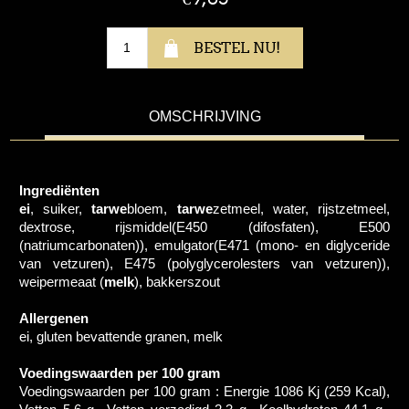
OMSCHRIJVING
Ingrediënten
ei
, suiker,
tarwe
bloem,
tarwe
zetmeel, water, rijstzetmeel,
dextrose, rijsmiddel(E450 (difosfaten), E500
(natriumcarbonaten)), emulgator(E471 (mono- en diglyceride
van vetzuren), E475 (polyglycerolesters van vetzuren)),
weipermeaat (
melk
), bakkerszout
Allergenen
ei, gluten bevattende granen, melk
Voedingswaarden per 100 gram
Voedingswaarden per 100 gram : Energie 1086 Kj (259 Kcal),