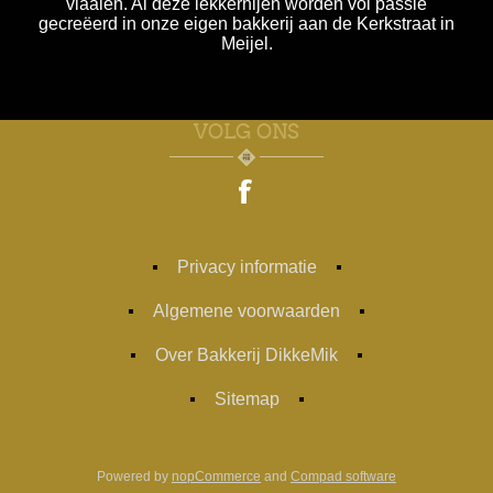
vlaaien. Al deze lekkernijen worden vol passie
gecreëerd in onze eigen bakkerij aan de Kerkstraat in
Meijel.
VOLG ONS
Privacy informatie
Algemene voorwaarden
Over Bakkerij DikkeMik
Sitemap
Powered by
nopCommerce
and
Compad software